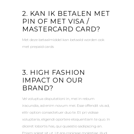
2. KAN IK BETALEN MET
PIN OF MET VISA /
MASTERCARD CARD?
Met deze betaalmiddel kan betaald worden ook
met prepaid cards
3. HIGH FASHION
IMPACT ON OUR
BRAND?
Vel voluptua disputationi in, mei in rebum
iracundia, ad enim novum mei. Esse offendit vis ad,
elitr option consectetuer duo te. Et pri vidisse
voluptaria, eligendi oportere eloquentiam te quo. In
diceret lobortis has, qui quaestio sadipscing an.
Etiam soleat sit ut. Ut eos copiosae molestiae, illud