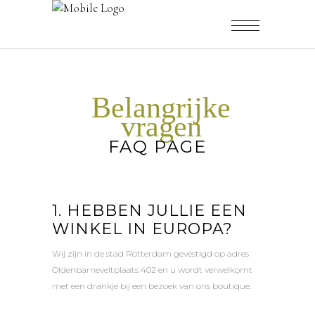
Belangrijke
vragen
FAQ PAGE
1. HEBBEN JULLIE EEN
WINKEL IN EUROPA?
Wij zijn in de stad Rotterdam gevestigd op adres
Oldenbarneveltplaats 402 en u wordt verwelkomt
met een drankje bij een bezoek van ons boutique.