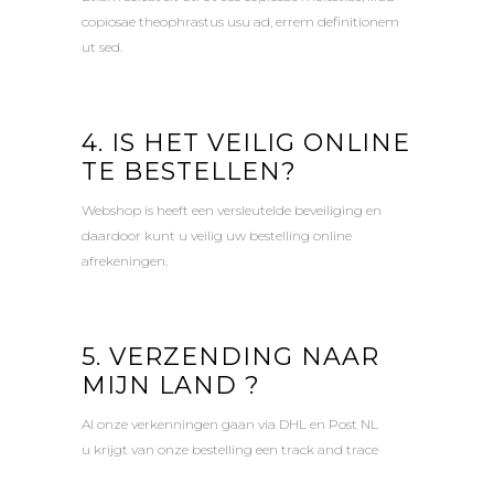
copiosae theophrastus usu ad, errem definitionem
ut sed.
4. IS HET VEILIG ONLINE
TE BESTELLEN?
Webshop is heeft een versleutelde beveiliging en
daardoor kunt u veilig uw bestelling online
afrekeningen.
5. VERZENDING NAAR
MIJN LAND ?
Al onze verkenningen gaan via DHL en Post NL
u krijgt van onze bestelling een track and trace