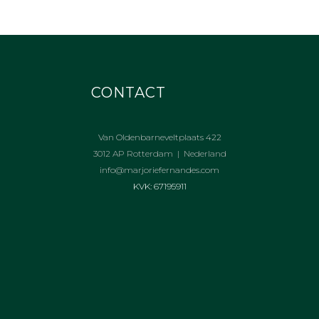
CONTACT
Van Oldenbarneveltplaats 422
3012 AP Rotterdam | Nederland
info@marjoriefernandes.com
KVK: 67195911